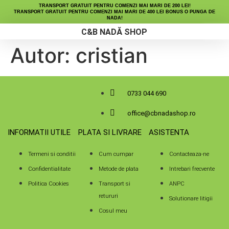
TRANSPORT GRATUIT PENTRU COMENZI MAI MARI DE 200 LEI!
TRANSPORT GRATUIT PENTRU COMENZI MAI MARI DE 400 LEI BONUS O PUNGA DE
NADA!
C&B NADĂ SHOP
Autor:
cristian
Micro Peleți
Fine Maize
Lichide Nutritive
0733 044 690
office@cbnadashop.ro
INFORMATII UTILE
PLATA SI LIVRARE
ASISTENTA
Termeni si conditii
Cum cumpar
Contacteaza-ne
Confidentialitate
Metode de plata
Intrebari frecvente
Politica Cookies
Transport si
ANPC
retururi
Solutionare litigii
Cosul meu