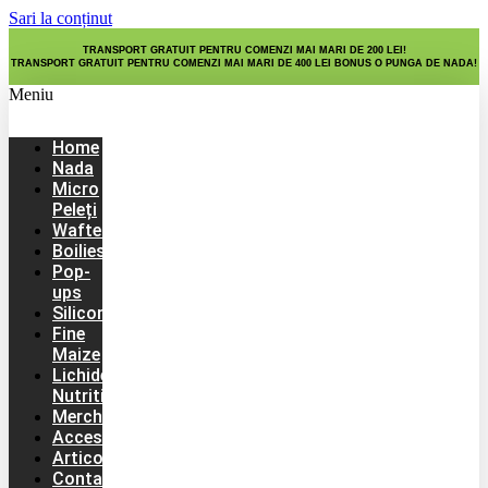
Sari la conținut
TRANSPORT GRATUIT PENTRU COMENZI MAI MARI DE 200 LEI!
TRANSPORT GRATUIT PENTRU COMENZI MAI MARI DE 400 LEI BONUS O PUNGA DE NADA!
Meniu
Home
Nada
Micro
Peleți
Wafters
Boilies
Pop-
ups
Silicon
Fine
Maize
Lichide
Nutritive
Merch
Accesorii
Articole
Contact