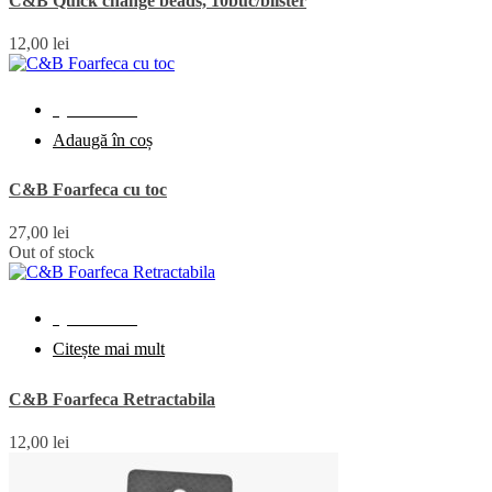
C&B Quick change beads, 10buc/blister
12,00
lei
Quick View
Adaugă în coș
C&B Foarfeca cu toc
27,00
lei
Out of stock
Quick View
Citește mai mult
C&B Foarfeca Retractabila
12,00
lei