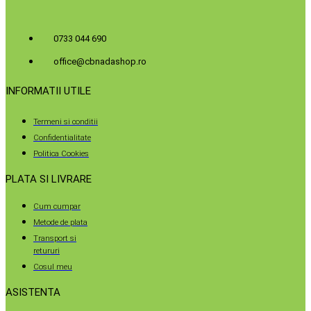
0733 044 690
office@cbnadashop.ro
INFORMATII UTILE
Termeni si conditii
Confidentialitate
Politica Cookies
PLATA SI LIVRARE
Cum cumpar
Metode de plata
Transport si
retururi
Cosul meu
ASISTENTA