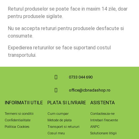
Returul produselor se poate face in maxim 14 zile, doar
pentru produsele sigilate.
Nu se accepta retururi pentru produsele desfacute si
consumate.
Expedierea retururilor se face suportand costul
transportului.
0733 044 690
office@cbnadashop.ro
INFORMATII UTILE
PLATA SI LIVRARE
ASISTENTA
Termeni si conditii
Cum cumpar
Contacteaza-ne
Confidentialitate
Metode de plata
Intrebari frecvente
Politica Cookies
Transport si retururi
ANPC
Cosul meu
Solutionare litigii