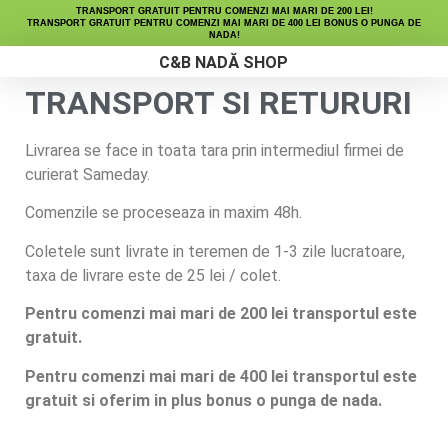
TRANSPORT GRATUIT PENTRU COMENZI MAI MARI DE 200 LEI!
TRANSPORT GRATUIT PENTRU COMENZI MAI MARI DE 400 LEI BONUS O PUNGA DE
NADA!
C&B NADĂ SHOP
TRANSPORT SI RETURURI
Micro Peleți
Fine Maize
Lichide Nutritive
Livrarea se face in toata tara prin intermediul firmei de
curierat Sameday.
Comenzile se proceseaza in maxim 48h.
Coletele sunt livrate in teremen de 1-3 zile lucratoare,
taxa de livrare este de 25 lei / colet.
Pentru comenzi mai mari de 200 lei transportul este
gratuit.
Pentru comenzi mai mari de 400 lei transportul este
gratuit si oferim in plus bonus o punga de nada.