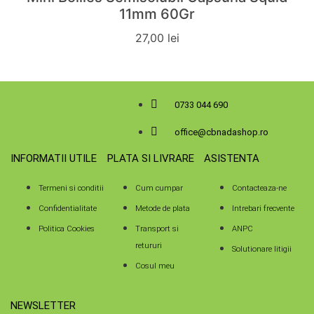
11mm 60Gr
27,00
lei
0733 044 690
office@cbnadashop.ro
INFORMATII UTILE
PLATA SI LIVRARE
ASISTENTA
Termeni si conditii
Cum cumpar
Contacteaza-ne
Confidentialitate
Metode de plata
Intrebari frecvente
Politica Cookies
Transport si
ANPC
retururi
Solutionare litigii
Cosul meu
NEWSLETTER