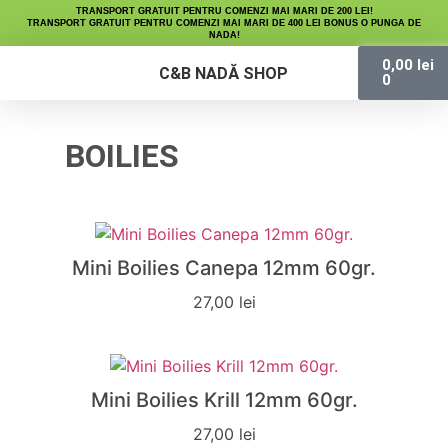
TRANSPORT GRATUIT PENTRU COMENZI MAI MARI DE 200 LEI!
TRANSPORT GRATUIT PENTRU COMENZI MAI MARI DE 400 LEI BONUS O PUNGA DE
NADA!
0,00
lei
C&B NADĂ SHOP
0
Micro Peleți
Fine Maize
Lichide Nutritive
BOILIES
Mini Boilies Canepa 12mm 60gr.
27,00
lei
Mini Boilies Krill 12mm 60gr.
27,00
lei