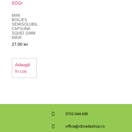
MINI
BOILIES
SEMISOLUBIL
CAPSUNA
SQUID 11MM
60GR
27,00
lei
Adaugă
în coș
0733 044 690
office@cbnadashop.ro