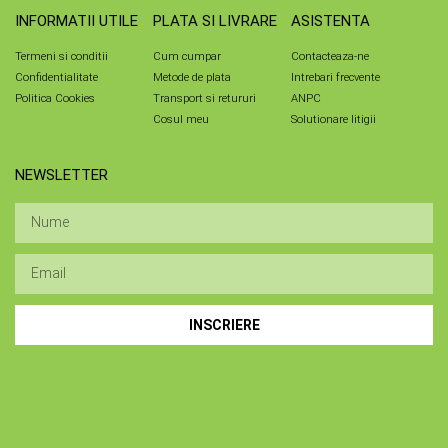
INFORMATII UTILE
PLATA SI LIVRARE
ASISTENTA
Termeni si conditii
Cum cumpar
Contacteaza-ne
Confidentialitate
Metode de plata
Intrebari frecvente
Politica Cookies
Transport si retururi
ANPC
Cosul meu
Solutionare litigii
NEWSLETTER
INSCRIERE