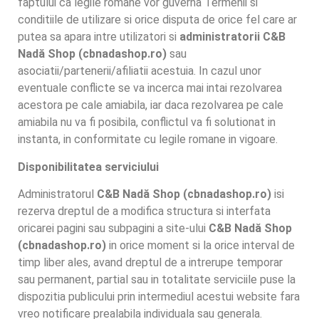
faptului ca legile romane vor guverna Termenii si
conditiile de utilizare si orice disputa de orice fel care ar
putea sa apara intre utilizatori si
administratorii
C&B
Nadă Shop (cbnadashop.ro)
sau
asociatii/partenerii/afiliatii acestuia. In cazul unor
eventuale conflicte se va incerca mai intai rezolvarea
acestora pe cale amiabila, iar daca rezolvarea pe cale
amiabila nu va fi posibila, conflictul va fi solutionat in
instanta, in conformitate cu legile romane in vigoare.
Disponibilitatea serviciului
Administratorul
C&B Nadă Shop (cbnadashop.ro)
isi
rezerva dreptul de a modifica structura si interfata
oricarei pagini sau subpagini a site-ului
C&B Nadă Shop
(cbnadashop.ro)
in orice moment si la orice interval de
timp liber ales, avand dreptul de a intrerupe temporar
sau permanent, partial sau in totalitate serviciile puse la
dispozitia publicului prin intermediul acestui website fara
vreo notificare prealabila individuala sau generala.