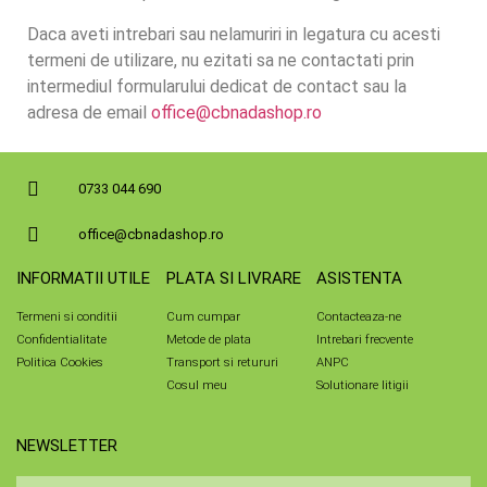
Daca aveti intrebari sau nelamuriri in legatura cu acesti
termeni de utilizare, nu ezitati sa ne contactati prin
intermediul formularului dedicat de contact sau la
adresa de email
office@cbnadashop.ro
0733 044 690
office@cbnadashop.ro
INFORMATII UTILE
PLATA SI LIVRARE
ASISTENTA
Termeni si conditii
Cum cumpar
Contacteaza-ne
Confidentialitate
Metode de plata
Intrebari frecvente
Politica Cookies
Transport si retururi
ANPC
Cosul meu
Solutionare litigii
NEWSLETTER