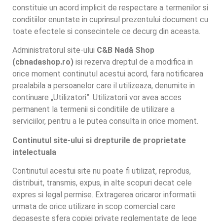
constituie un acord implicit de respectare a termenilor si
conditiilor enuntate in cuprinsul prezentului document cu
toate efectele si consecintele ce decurg din aceasta.
Administratorul site-ului
C&B Nadă Shop
(cbnadashop.ro)
isi rezerva dreptul de a modifica in
orice moment continutul acestui acord, fara notificarea
prealabila a persoanelor care il utilizeaza, denumite in
continuare „Utilizatori”. Utilizatorii vor avea acces
permanent la termenii si conditiile de utilizare a
serviciilor, pentru a le putea consulta in orice moment.
Continutul site-ului si drepturile de proprietate
intelectuala
Continutul acestui site nu poate fi utilizat, reprodus,
distribuit, transmis, expus, in alte scopuri decat cele
expres si legal permise. Extragerea oricaror informatii
urmata de orice utilizare in scop comercial care
depaseste sfera copiei private reglementate de lege