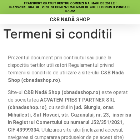
TRANSPORT GRATUIT PENTRU COMENZI MAI MARI DE 200 LEI!
TRANSPORT GRATUIT PENTRU COMENZI MAI MARI DE 400 LEI BONUS O PUNGA DE
NADA!
C&B NADĂ SHOP
Termeni si conditii
Micro Peleți
Fine Maize
Lichide Nutritive
Prezentul document prin continutul sau pune la
dispozitia tertilor utilizatori Regulamentul privind
termenii si conditiile de utilizare a site-ului
C&B Nadă
Shop (cbnadashop.ro)
.
Site-ul
C&B Nadă Shop (cbnadashop.ro)
este operat
de societatea
ACVATEM PREST PARTNER SRL
(cbnadashop.ro)
, cu sediul in
jud. Giurgiu, oras
Mihailesti, Sat Novaci, str. Cazanului, nr. 23, inscrisa
in Registrul Comertului cu numarul J52/351/2021,
CIF 43999334.
Utilizarea site-ului (incluzand accesul,
navigarea si cumpararea produselor de pe acest site)