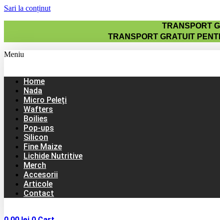
Sari la conținut
TRANSPORT GR
TRANSPORT GRATUIT PENTR
Meniu
Home
Nada
Micro Peleți
Wafters
Boilies
Pop-ups
Silicon
Fine Maize
Lichide Nutritive
Merch
Accesorii
Articole
Contact
0,00
lei
0
Cart