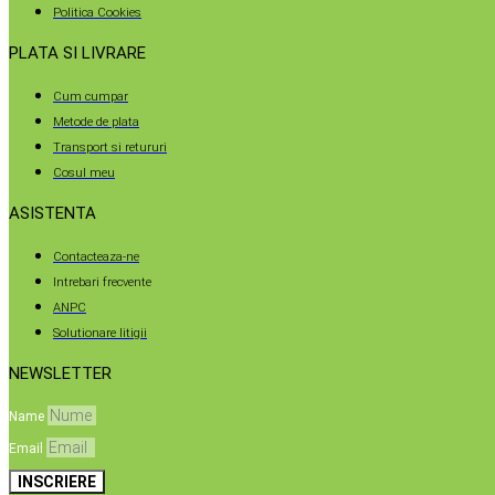
Politica Cookies
PLATA SI LIVRARE
Cum cumpar
Metode de plata
Transport si retururi
Cosul meu
ASISTENTA
Contacteaza-ne
Intrebari frecvente
ANPC
Solutionare litigii
NEWSLETTER
Name
Email
INSCRIERE