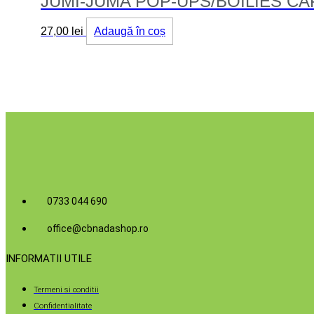
JUMI-JUMA POP-UPS/BOILIES CA
27,00
lei
Adaugă în coș
0733 044 690
office@cbnadashop.ro
INFORMATII UTILE
Termeni si conditii
Confidentialitate