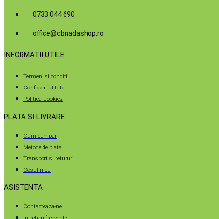
0733 044 690
office@cbnadashop.ro
INFORMATII UTILE
Termeni si conditii
Confidentialitate
Politica Cookies
PLATA SI LIVRARE
Cum cumpar
Metode de plata
Transport si retururi
Cosul meu
ASISTENTA
Contacteaza-ne
Intrebari frecvente