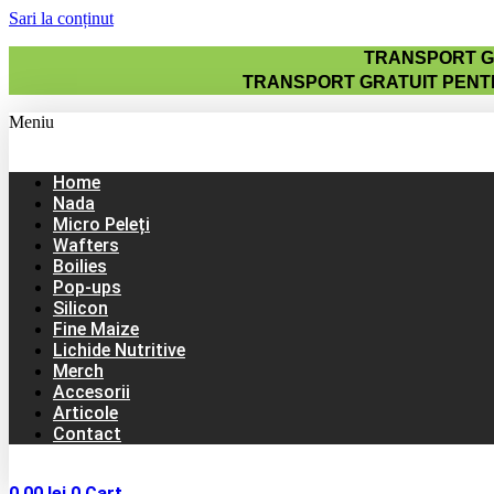
Sari la conținut
TRANSPORT GR
TRANSPORT GRATUIT PENTR
Meniu
Home
Nada
Micro Peleți
Wafters
Boilies
Pop-ups
Silicon
Fine Maize
Lichide Nutritive
Merch
Accesorii
Articole
Contact
0,00
lei
0
Cart