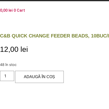
0,00
lei
0
Cart
C&B QUICK CHANGE FEEDER BEADS, 10BUC/
12,00
lei
48 în stoc
Cantitate
C&B
ADAUGĂ ÎN COȘ
Quick
change
feeder
beads,
10buc/blister