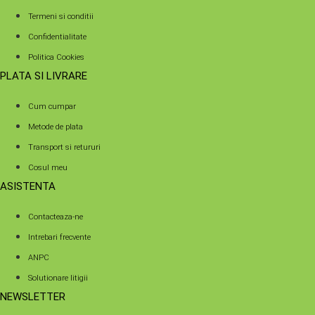
Termeni si conditii
Confidentialitate
Politica Cookies
PLATA SI LIVRARE
Cum cumpar
Metode de plata
Transport si retururi
Cosul meu
ASISTENTA
Contacteaza-ne
Intrebari frecvente
ANPC
Solutionare litigii
NEWSLETTER