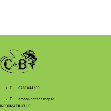
0733 044 690
office@cbnadashop.ro
INFORMATII UTILE