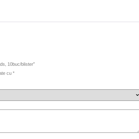
ds, 10buc/blister”
cate cu
*