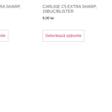
RA SHARP,
CARLIGE C5 EXTRA SHARP,
10BUC/BLISTER
9,00
lei
Acest
Acest
produs
produs
nile
Selectează opțiunile
are
are
mai
mai
multe
multe
variații.
variații.
Opțiunile
Opțiunile
pot
pot
fi
fi
alese
alese
în
în
pagina
pagina
produsului.
produsului.