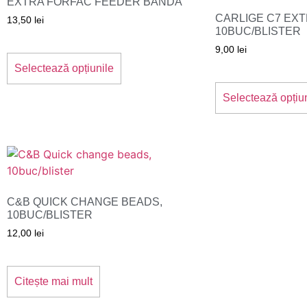
EXTRA FORFAC FEEDER BANDA
CARLIGE C7 EXT
13,50
lei
10BUC/BLISTER
Acest
9,00
lei
produs
Selectează opțiunile
are
mai
Selectează opțiu
multe
variații.
Opțiunile
pot
fi
alese
C&B QUICK CHANGE BEADS,
în
10BUC/BLISTER
pagina
12,00
lei
produsului.
Citește mai mult