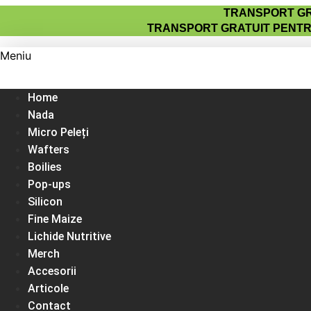
Sari
TRANSPORT GRA
la
TRANSPORT GRATUIT PENTRU
conținut
Meniu
Home
Nada
Micro Peleți
Wafters
Boilies
Pop-ups
Silicon
Fine Maize
Lichide Nutritive
Merch
Accesorii
Articole
Contact