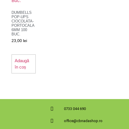
DUMBELLS
POP-UPS
CIOCOLATA-
PORTOCALA
6MM 100
BUC.
23,00
lei
Adaugă
în coș
0733 044 690
office@cbnadashop.ro