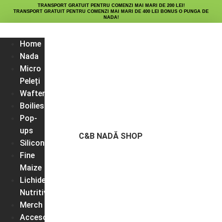
TRANSPORT GRATUIT PENTRU COMENZI MAI MARI DE 200 LEI!
TRANSPORT GRATUIT PENTRU COMENZI MAI MARI DE 400 LEI BONUS O PUNGA DE
NADA!
Home
Nada
Micro
Peleți
Wafters
Boilies
Pop-
ups
C&B NADĂ SHOP
Silicon
Fine
Maize
Lichide
Nutritive
Merch
Accesorii