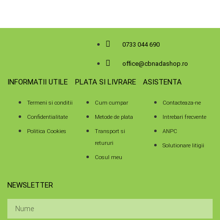
0733 044 690
office@cbnadashop.ro
INFORMATII UTILE
PLATA SI LIVRARE
ASISTENTA
Termeni si conditii
Cum cumpar
Contacteaza-ne
Confidentialitate
Metode de plata
Intrebari frecvente
Politica Cookies
Transport si
ANPC
retururi
Solutionare litigii
Cosul meu
NEWSLETTER