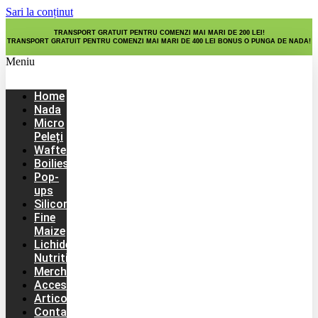
Sari la conținut
TRANSPORT GRATUIT PENTRU COMENZI MAI MARI DE 200 LEI!
TRANSPORT GRATUIT PENTRU COMENZI MAI MARI DE 400 LEI BONUS O PUNGA DE NADA!
Meniu
Home
Nada
Micro
Peleți
Wafters
Boilies
Pop-
ups
Silicon
Fine
Maize
Lichide
Nutritive
Merch
Accesorii
Articole
Contact