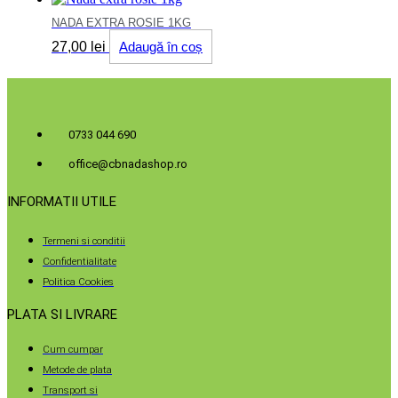
NADA EXTRA ROSIE 1KG
27,00
lei
Adaugă în coș
0733 044 690
office@cbnadashop.ro
INFORMATII UTILE
Termeni si conditii
Confidentialitate
Politica Cookies
PLATA SI LIVRARE
Cum cumpar
Metode de plata
Transport si