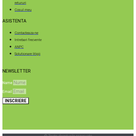
retururi
Cosul meu
ASISTENTA
Contacteaza-ne
Intrebari frecvente
ANPC
Solutionare litigii
NEWSLETTER
Name
Email
INSCRIERE
© Toate drepturile rezervate