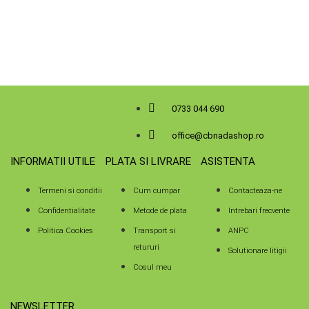
0733 044 690
office@cbnadashop.ro
INFORMATII UTILE
PLATA SI LIVRARE
ASISTENTA
Termeni si conditii
Cum cumpar
Contacteaza-ne
Confidentialitate
Metode de plata
Intrebari frecvente
Politica Cookies
Transport si
ANPC
retururi
Solutionare litigii
Cosul meu
NEWSLETTER