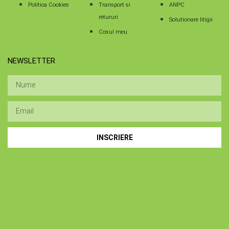
Politica Cookies
Transport si
ANPC
retururi
Solutionare litigii
Cosul meu
NEWSLETTER
INSCRIERE