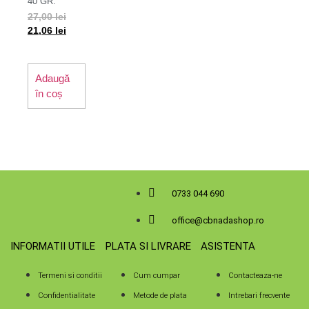
40 GR.
27,00
lei
21,06
lei
Adaugă
în coș
0733 044 690
office@cbnadashop.ro
INFORMATII UTILE
PLATA SI LIVRARE
ASISTENTA
Termeni si conditii
Cum cumpar
Contacteaza-ne
Confidentialitate
Metode de plata
Intrebari frecvente