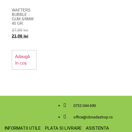
WAFTERS
BUBBLE -
GUM 6/8MM
40 GR.
27,00
lei
21,06
lei
Adaugă
în coș
0733 044 690
office@cbnadashop.ro
INFORMATII UTILE
PLATA SI LIVRARE
ASISTENTA