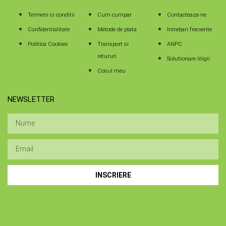
Termeni si conditii
Cum cumpar
Contacteaza-ne
Confidentialitate
Metode de plata
Intrebari frecvente
Politica Cookies
Transport si
ANPC
retururi
Solutionare litigii
Cosul meu
NEWSLETTER
INSCRIERE