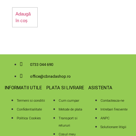
Adaugă
în coș
0733 044 690
office@cbnadashop.ro
INFORMATII UTILE
PLATA SI LIVRARE
ASISTENTA
Termeni si conditii
Cum cumpar
Contacteaza-ne
Confidentialitate
Metode de plata
Intrebari frecvente
Politica Cookies
Transport si
ANPC
retururi
Solutionare litigii
Cosul meu