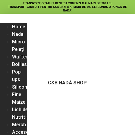
TRANSPORT GRATUIT PENTRU COMENZI MAI MARI DE 200 LEI!
TRANSPORT GRATUIT PENTRU COMENZI MAI MARI DE 400 LEI BONUS O PUNGA DE
NADA!
Home
Nada
Micro
Peleți
Wafters
Boilies
Pop-
ups
C&B NADĂ SHOP
Silicon
Fine
Maize
Lichide
Nutritive
Merch
Accesorii