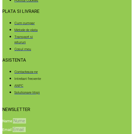
Politica Cookies
PLATA SI LIVRARE
Cum cumpar
Metode de plata
Transport si
retururi
Cosul meu
ASISTENTA
Contacteaza-ne
Intrebari frecvente
ANPC
Solutionare litigii
NEWSLETTER
Name
Email