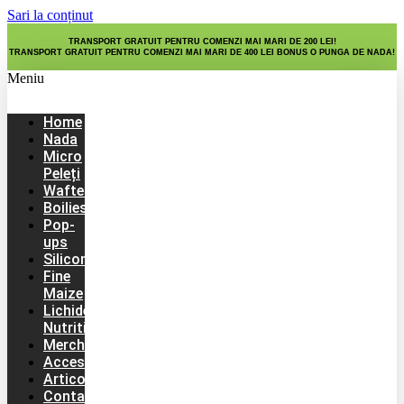
Sari la conținut
TRANSPORT GRATUIT PENTRU COMENZI MAI MARI DE 200 LEI!
TRANSPORT GRATUIT PENTRU COMENZI MAI MARI DE 400 LEI BONUS O PUNGA DE NADA!
Meniu
Home
Nada
Micro
Peleți
Wafters
Boilies
Pop-
ups
Silicon
Fine
Maize
Lichide
Nutritive
Merch
Accesorii
Articole
Contact