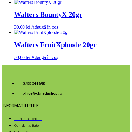
Wafters BountyX 20gr
30,00
lei
Adaugă în coș
Wafters FruitXploode 20gr
30,00
lei
Adaugă în coș
0733 044 690
office@cbnadashop.ro
INFORMATII UTILE
Termeni si conditii
Confidentialitate