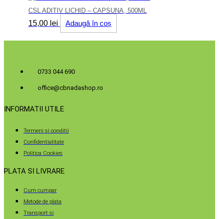
CSL ADITIV LICHID – CAPSUNA, 500ML
15,00
lei
Adaugă în coș
0733 044 690
office@cbnadashop.ro
INFORMATII UTILE
Termeni si conditii
Confidentialitate
Politica Cookies
PLATA SI LIVRARE
Cum cumpar
Metode de plata
Transport si