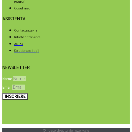
retururi
Cosul meu
ASISTENTA
Contacteaza-ne
Intrebari frecvente
ANPC
Solutionare litigii
NEWSLETTER
Name
Email
INSCRIERE
© Toate drepturile rezervate