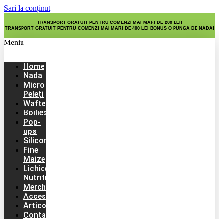
Sari la conținut
TRANSPORT GRATUIT PENTRU COMENZI MAI MARI DE 200 LEI!
TRANSPORT GRATUIT PENTRU COMENZI MAI MARI DE 400 LEI BONUS O PUNGA DE NADA!
Meniu
Home
Nada
Micro
Peleți
Wafters
Boilies
Pop-
ups
Silicon
Fine
Maize
Lichide
Nutritive
Merch
Accesorii
Articole
Contact