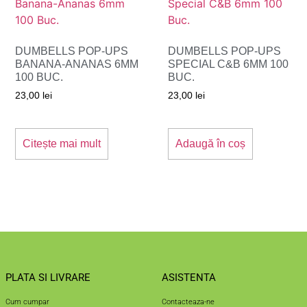
DUMBELLS POP-UPS
DUMBELLS POP-UPS
BANANA-ANANAS 6MM
SPECIAL C&B 6MM 100
100 BUC.
BUC.
23,00
lei
23,00
lei
Citește mai mult
Adaugă în coș
PLATA SI LIVRARE
ASISTENTA
Cum cumpar
Contacteaza-ne