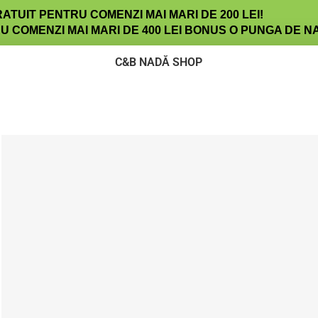
TUIT PENTRU COMENZI MAI MARI DE 200 LEI!
 COMENZI MAI MARI DE 400 LEI BONUS O PUNGA DE N
C&B NADĂ SHOP