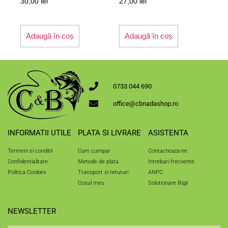
30,00
lei
27,00
lei
Adaugă în coș
Adaugă în coș
0733 044 690
office@cbnadashop.ro
INFORMATII UTILE
PLATA SI LIVRARE
ASISTENTA
Termeni si conditii
Cum cumpar
Contacteaza-ne
Confidentialitate
Metode de plata
Intrebari frecvente
Politica Cookies
Transport si retururi
ANPC
Cosul meu
Solutionare litigii
NEWSLETTER