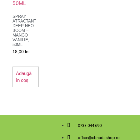
SPRAY
ATRACTANT
DEEP NEO
BOOM –
MANGO
VANILIE,
50ML
18,00
lei
Adaugă
în coș
0733 044 690
office@cbnadashop.ro