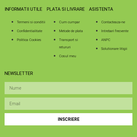
INFORMATII UTILE
PLATA SI LIVRARE
ASISTENTA
Termeni si conditii
Cum cumpar
Contacteaza-ne
Confidentialitate
Metode de plata
Intrebari frecvente
Politica Cookies
Transport si
ANPC
retururi
Solutionare litigii
Cosul meu
NEWSLETTER
INSCRIERE