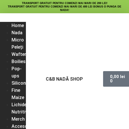
TRANSPORT GRATUIT PENTRU COMENZI MAI MARI DE 200 LEI!
TRANSPORT GRATUIT PENTRU COMENZI MAI MARI DE 400 LEI BONUS O PUNGA DE
NADA!
Home
Nada
Micro
Peleți
Wafters
Boilies
Pop-
ups
0,00
lei
C&B NADĂ SHOP
0
Silicon
Fine
Maize
Lichide
Nutritive
Merch
Accesorii