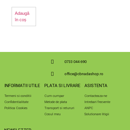
Adaugă
în coș
0733 044 690
office@cbnadashop.ro
INFORMATII UTILE
PLATA SI LIVRARE
ASISTENTA
Termeni si conditii
Cum cumpar
Contacteaza-ne
Confidentialitate
Metode de plata
Intrebari frecvente
Politica Cookies
Transport si retururi
ANPC
Cosul meu
Solutionare litigii