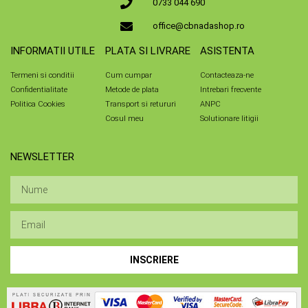
0733 044 690
office@cbnadashop.ro
INFORMATII UTILE
PLATA SI LIVRARE
ASISTENTA
Termeni si conditii
Cum cumpar
Contacteaza-ne
Confidentialitate
Metode de plata
Intrebari frecvente
Politica Cookies
Transport si retururi
ANPC
Cosul meu
Solutionare litigii
NEWSLETTER
INSCRIERE