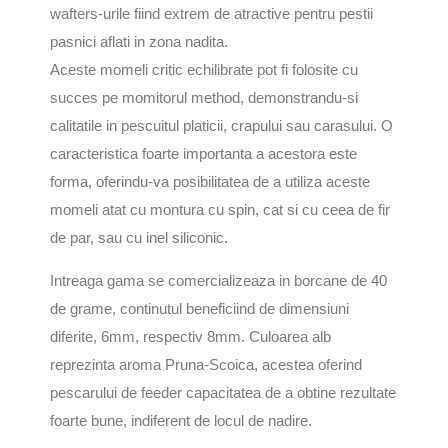
wafters-urile fiind extrem de atractive pentru pestii
pasnici aflati in zona nadita.
Aceste momeli critic echilibrate pot fi folosite cu
succes pe momitorul method, demonstrandu-si
calitatile in pescuitul platicii, crapului sau carasului. O
caracteristica foarte importanta a acestora este
forma, oferindu-va posibilitatea de a utiliza aceste
momeli atat cu montura cu spin, cat si cu ceea de fir
de par, sau cu inel siliconic.
Intreaga gama se comercializeaza in borcane de 40
de grame, continutul beneficiind de dimensiuni
diferite, 6mm, respectiv 8mm. Culoarea alb
reprezinta aroma Pruna-Scoica, acestea oferind
pescarului de feeder capacitatea de a obtine rezultate
foarte bune, indiferent de locul de nadire.