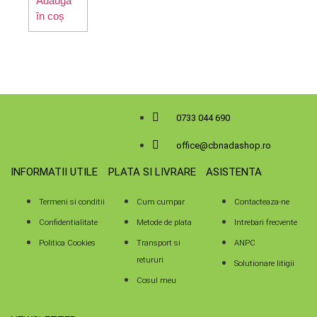
Adaugă
în coș
0733 044 690
office@cbnadashop.ro
INFORMATII UTILE
PLATA SI LIVRARE
ASISTENTA
Termeni si conditii
Cum cumpar
Contacteaza-ne
Confidentialitate
Metode de plata
Intrebari frecvente
Politica Cookies
Transport si
ANPC
retururi
Solutionare litigii
Cosul meu