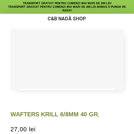
TRANSPORT GRATUIT PENTRU COMENZI MAI MARI DE 200 LEI!
TRANSPORT GRATUIT PENTRU COMENZI MAI MARI DE 400 LEI BONUS O PUNGA DE
NADA!
C&B NADĂ SHOP
Micro Peleți
Fine Maize
Lichide Nutritive
WAFTERS KRILL 6/8MM 40 GR.
27,00
lei