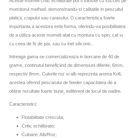
Aceste momeli critic echilibrate pot fi folosite cu succes pe
momitorul method, demonstrandu-si calitatile in pescuitul
platicii, crapului sau carasului. O caracteristica foarte
importanta a acestora este forma, oferindu-va posibilitatea
de a utiliza aceste momeli atat cu montura cu spin, cat si
cu ceea de fir de par, sau cu inel siliconic.
Intreaga gama se comercializeaza in borcane de 40 de
grame, continutul beneficiind de dimensiuni diferite, 6mm,
respectiv 8mm. Culorile roz si alb reprezinta aroma Krill,
acestea oferind pescarului de feeder capacitatea de a
obtine rezultate foarte bune, indiferent de locul de nadire.
Caracteristici:
Flotabilitate crescuta;
Critic echilibrate;
Culoare: Alb/Roz;