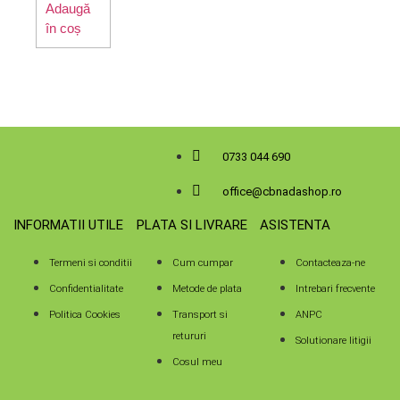
Adaugă
în coș
0733 044 690
office@cbnadashop.ro
INFORMATII UTILE
PLATA SI LIVRARE
ASISTENTA
Termeni si conditii
Cum cumpar
Contacteaza-ne
Confidentialitate
Metode de plata
Intrebari frecvente
Politica Cookies
Transport si
ANPC
retururi
Solutionare litigii
Cosul meu