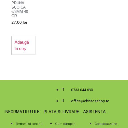
PRUNA
SCOICA
6/8MM 40
GR.
27,00
lei
Adaugă
în coș
0733 044 690
office@cbnadashop.ro
INFORMATII UTILE
PLATA SI LIVRARE
ASISTENTA
Termeni si conditii
Cum cumpar
Contacteaza-ne