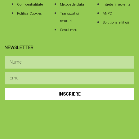
Confidentialitate
Metode de plata
Intrebari frecvente
Politica Cookies
Transport si
ANPC
retururi
Solutionare litigii
Cosul meu
NEWSLETTER
INSCRIERE