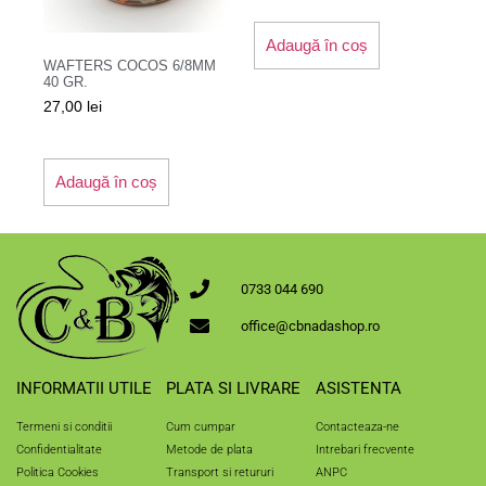
Adaugă în coș
WAFTERS COCOS 6/8MM
40 GR.
27,00
lei
Adaugă în coș
0733 044 690
office@cbnadashop.ro
INFORMATII UTILE
PLATA SI LIVRARE
ASISTENTA
Termeni si conditii
Cum cumpar
Contacteaza-ne
Confidentialitate
Metode de plata
Intrebari frecvente
Politica Cookies
Transport si retururi
ANPC