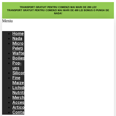
Sari
TRANSPORT GRATUIT PENTRU COMENZI MAI MARI DE 200 LEI!
la
TRANSPORT GRATUIT PENTRU COMENZI MAI MARI DE 400 LEI BONUS O PUNGA DE
conținut
NADA!
Meniu
Home
Nada
Micro
Peleți
Wafters
Boilies
Pop-
ups
Silicon
Fine
Maize
Lichide
Nutritive
Merch
Accesorii
Articole
Contact