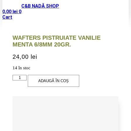
C&B NADĂ SHOP
0,00
lei
0
Cart
WAFTERS PISTRUIATE VANILIE
MENTA 6/8MM 20GR.
24,00
lei
14 în stoc
Cantitate
ADAUGĂ ÎN COȘ
Wafters
Pistruiate
Vanilie
Menta
6/8mm
20gr.