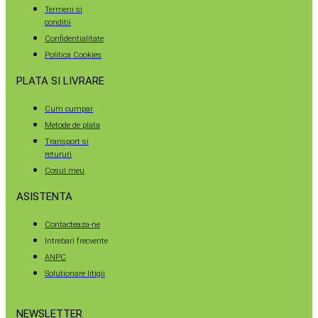
Termeni si
conditii
Confidentialitate
Politica Cookies
PLATA SI LIVRARE
Cum cumpar
Metode de plata
Transport si
retururi
Cosul meu
ASISTENTA
Contacteaza-ne
Intrebari frecvente
ANPC
Solutionare litigii
NEWSLETTER