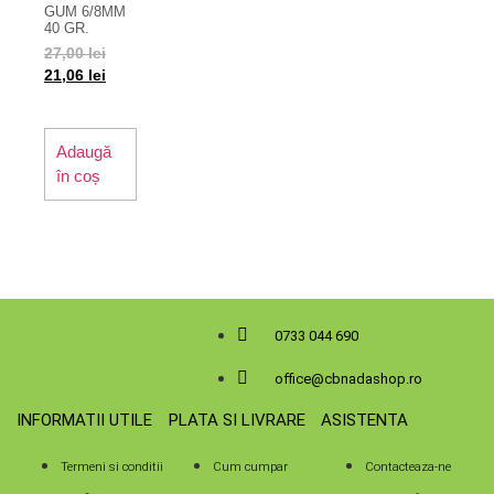
GUM 6/8MM
40 GR.
27,00
lei
21,06
lei
Adaugă
în coș
0733 044 690
office@cbnadashop.ro
INFORMATII UTILE
PLATA SI LIVRARE
ASISTENTA
Termeni si conditii
Cum cumpar
Contacteaza-ne