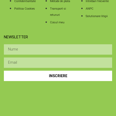
Confidentialitate
Metode de plata
Intrebari frecvente
Politica Cookies
Transport si
ANPC
retururi
Solutionare litigii
Cosul meu
NEWSLETTER
INSCRIERE