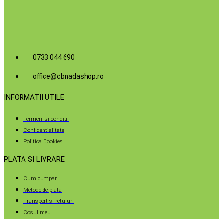
0733 044 690
office@cbnadashop.ro
INFORMATII UTILE
Termeni si conditii
Confidentialitate
Politica Cookies
PLATA SI LIVRARE
Cum cumpar
Metode de plata
Transport si retururi
Cosul meu