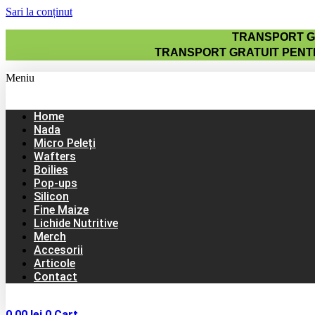
Sari la conținut
TRANSPORT GR
TRANSPORT GRATUIT PENTR
Meniu
Home
Nada
Micro Peleți
Wafters
Boilies
Pop-ups
Silicon
Fine Maize
Lichide Nutritive
Merch
Accesorii
Articole
Contact
0,00
lei
0
Cart